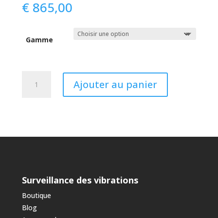
€
865,00
Gamme
quantité
Ajouter au panier
de
Accéléromètre
Feel
USB
Surveillance des vibrations
Boutique
Blog