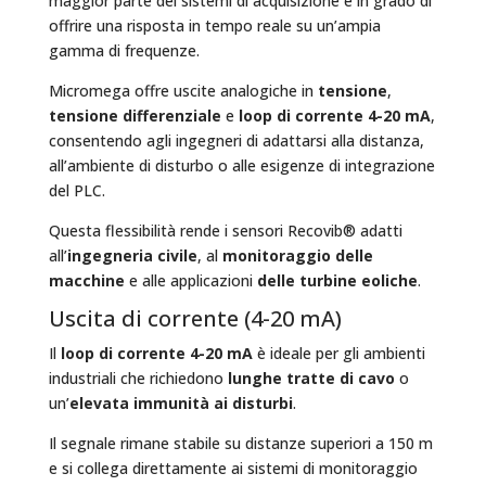
maggior parte dei sistemi di acquisizione e in grado di
offrire una risposta in tempo reale su un’ampia
gamma di frequenze.
Micromega offre uscite analogiche in
tensione
,
tensione differenziale
e
loop di corrente 4-20 mA
,
consentendo agli ingegneri di adattarsi alla distanza,
all’ambiente di disturbo o alle esigenze di integrazione
del PLC.
Questa flessibilità rende i sensori Recovib® adatti
all’
ingegneria civile
, al
monitoraggio delle
macchine
e alle applicazioni
delle turbine eoliche
.
Uscita di corrente (4-20 mA)
Il
loop di corrente 4-20 mA
è ideale per gli ambienti
industriali che richiedono
lunghe tratte di cavo
o
un’
elevata immunità ai disturbi
.
Il segnale rimane stabile su distanze superiori a 150 m
e si collega direttamente ai sistemi di monitoraggio