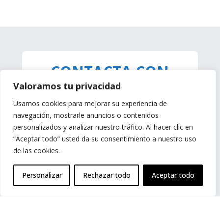
CONTACTA CON
NOSOTROS
Valoramos tu privacidad
Usamos cookies para mejorar su experiencia de
¿TIENES ALGUNA
navegación, mostrarle anuncios o contenidos
personalizados y analizar nuestro tráfico. Al hacer clic en
PREGUNTA?
“Aceptar todo” usted da su consentimiento a nuestro uso
de las cookies.
¿NECESITAS UN
PRESUPUESTO?
Personalizar
Rechazar todo
Aceptar todo
TEL :
+32 (0) 81 24 81