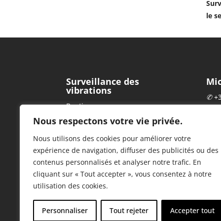
Surv
le s
Surveillance des
Mi
vibrations
✆
+3
Boutique
✉
c
Blog
Nous respectons votre vie privée.
dyn
A propos de nous
Nous utilisons des cookies pour améliorer votre
Parc
Politique en matière de cookies
expérience de navigation, diffuser des publicités ou des
Bois
Surveillance de l’informatique en
contenus personnalisés et analyser notre trafic. En
538
nuage
cliquant sur « Tout accepter », vous consentez à notre
TVA 
Contact et assistance
utilisation des cookies.
Personnaliser
Tout rejeter
Accepter tout