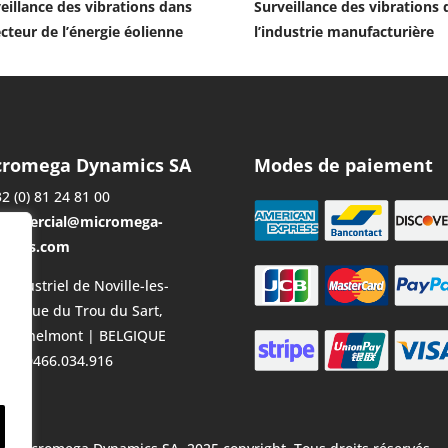
eillance des vibrations dans
Surveillance des vibrations 
ecteur de l’énergie éolienne
l’industrie manufacturière
cromega Dynamics SA
Modes de paiement
2 (0) 81 24 81 00
ommercial@micromega-
amics.com
 Industriel de Noville-les-
, 10 rue du Trou du Sart,
0 Fernelmont | BELGIQUE
: BE0466.034.916