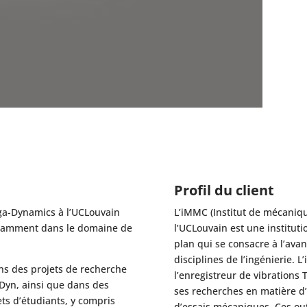
Profil du client
ega-Dynamics à l’UCLouvain
L’iMMC (Institut de mécaniqu
tamment dans le domaine de
l’UCLouvain est une institut
plan qui se consacre à l’av
disciplines de l’ingénierie. L’
ans des projets de recherche
l’enregistreur de vibration
iDyn, ainsi que dans des
ses recherches en matière d’
ts d’étudiants, y compris
d’essais mécaniques. Ces outi