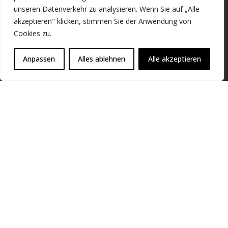
MWST. : BE0466.034.916
unseren Datenverkehr zu analysieren. Wenn Sie auf „Alle
akzeptieren" klicken, stimmen Sie der Anwendung von
Zahlungsarten
Cookies zu.
Anpassen
Alles ablehnen
Alle akzeptieren
Folgen Sie uns
Micromega Dynamics SA. 2025 Urheberrecht. Alle