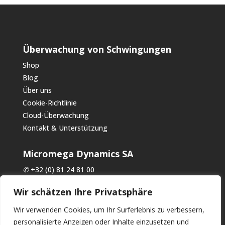
Überwachung von Schwingungen
Shop
Blog
Über uns
Cookie-Richtlinie
Cloud-Überwachung
Kontakt & Unterstützung
Micromega Dynamics SA
✆
+32 (0) 81 24 81 00
✉
commercial@micromega-dynamics.com
Wir schätzen Ihre Privatsphäre
Parc Industriel de Noville-les-Bois, 10 rue du Trou du
Wir verwenden Cookies, um Ihr Surferlebnis zu verbessern,
Sart, 5380 Fernelmont | BELGIEN
personalisierte Anzeigen oder Inhalte einzusetzen und