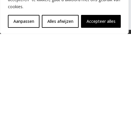
cookies.
Aanpassen
Alles afwijzen
Accepteer alles
Trillingsbewaking
Shop
Blog
Over ons
Cookiebeleid
Cloudbewaking
Contact & Ondersteuning
Micromega SA
✆
+32
(0) 81 24 81 00