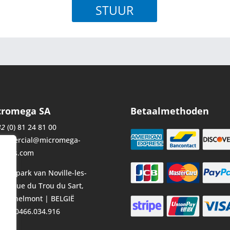
cromega SA
Betaalmethoden
32
(0) 81 24 81 00
ommercial@micromega-
amics.com
striepark van Noville-les-
, 10 rue du Trou du Sart,
 Fernelmont | BELGIË
: BE0466.034.916