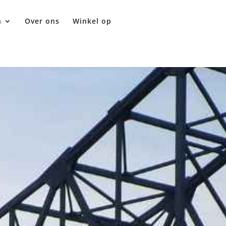
n
Over ons
Winkel op