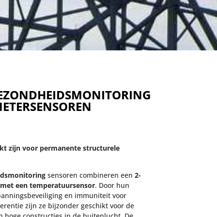
GEZONDHEIDSMONITORING
METERSENSOREN
t zijn voor permanente structurele
idsmonitoring
sensoren combineren een
2-
r met een temperatuursensor
. Door hun
panningsbeveiliging en immuniteit voor
erentie zijn ze bijzonder geschikt voor de
hoge constructies in de buitenlucht. De