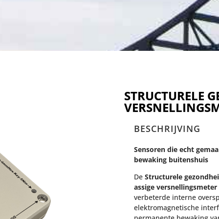
STRUCTURELE 
VERSNELLINGS
BESCHRIJVING
Sensoren die echt gemaak
bewaking buitenshuis
De
Structurele gezondhe
assige versnellingsmete
verbeterde interne overs
elektromagnetische interf
permanente bewaking van 