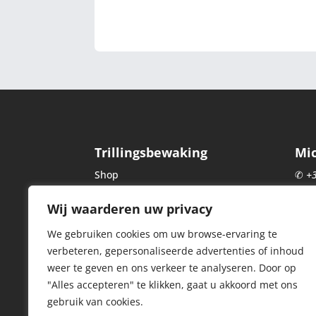
Trillingsbewaking
Mi
Shop
✆
+
Blog
✉
c
Wij waarderen uw privacy
Over ons
dyn
Cookiebeleid
We gebruiken cookies om uw browse-ervaring te
Indu
Cloudbewaking
verbeteren, gepersonaliseerde advertenties of inhoud
Bois
Contact & Ondersteuning
weer te geven en ons verkeer te analyseren. Door op
5380
"Alles accepteren" te klikken, gaat u akkoord met ons
BTW 
gebruik van cookies.