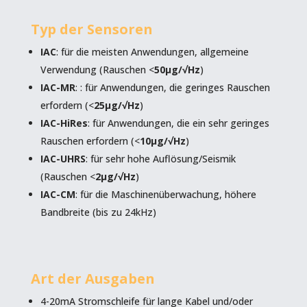
Typ der Sensoren
IAC
: für die meisten Anwendungen, allgemeine
Verwendung (Rauschen <
50µg/√Hz
)
IAC-MR
: : für Anwendungen, die geringes Rauschen
erfordern (<
25µg/√Hz
)
IAC-HiRes
: für Anwendungen, die ein sehr geringes
Rauschen erfordern (<
10µg/√Hz
)
IAC-UHRS
: für sehr hohe Auflösung/Seismik
(Rauschen <
2µg/√Hz
)
IAC-CM
: für die Maschinenüberwachung, höhere
Bandbreite (bis zu 24kHz)
Art der Ausgaben
4-20mA Stromschleife für lange Kabel und/oder