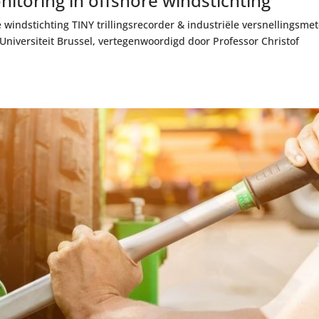
itoring in offshore windstichting
windstichting TINY trillingsrecorder & industriële versnellingsmet
niversiteit Brussel, vertegenwoordigd door Professor Christof