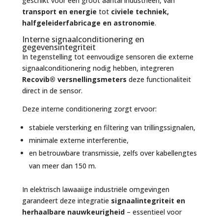
geschikt voor een groot aantal industrieën, van
transport en energie
tot
civiele techniek,
halfgeleiderfabricage en astronomie
.
Interne signaalconditionering en
gegevensintegriteit
In tegenstelling tot eenvoudige sensoren die externe
signaalconditionering nodig hebben, integreren
Recovib® versnellingsmeters
deze functionaliteit
direct in de sensor.
Deze interne conditionering zorgt ervoor:
stabiele versterking en filtering van trillingssignalen,
minimale externe interferentie,
en betrouwbare transmissie, zelfs over kabellengtes
van meer dan 150 m.
In elektrisch lawaaiige industriële omgevingen
garandeert deze integratie
signaalintegriteit en
herhaalbare nauwkeurigheid
– essentieel voor